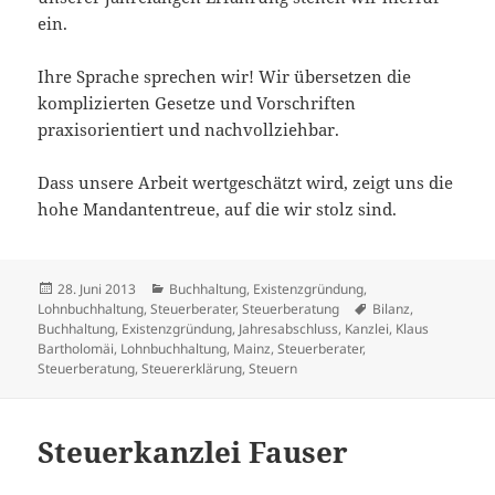
ein.
Ihre Sprache sprechen wir! Wir übersetzen die
komplizierten Gesetze und Vorschriften
praxisorientiert und nachvollziehbar.
Dass unsere Arbeit wertgeschätzt wird, zeigt uns die
hohe Mandantentreue, auf die wir stolz sind.
Veröffentlicht
Kategorien
28. Juni 2013
Buchhaltung
,
Existenzgründung
,
am
Tags
Lohnbuchhaltung
,
Steuerberater
,
Steuerberatung
Bilanz
,
Buchhaltung
,
Existenzgründung
,
Jahresabschluss
,
Kanzlei
,
Klaus
Bartholomäi
,
Lohnbuchhaltung
,
Mainz
,
Steuerberater
,
Steuerberatung
,
Steuererklärung
,
Steuern
Steuerkanzlei Fauser