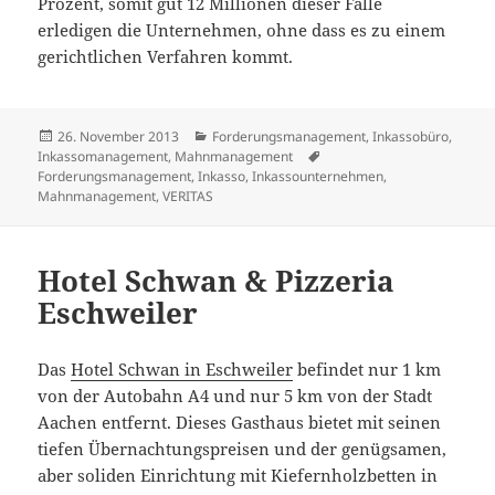
Prozent, somit gut 12 Millionen dieser Fälle
erledigen die Unternehmen, ohne dass es zu einem
gerichtlichen Verfahren kommt.
Veröffentlicht
Kategorien
26. November 2013
Forderungsmanagement
,
Inkassobüro
,
am
Tags
Inkassomanagement
,
Mahnmanagement
Forderungsmanagement
,
Inkasso
,
Inkassounternehmen
,
Mahnmanagement
,
VERITAS
Hotel Schwan & Pizzeria
Eschweiler
Das
Hotel Schwan in Eschweiler
befindet nur 1 km
von der Autobahn A4 und nur 5 km von der Stadt
Aachen entfernt. Dieses Gasthaus bietet mit seinen
tiefen Übernachtungspreisen und der genügsamen,
aber soliden Einrichtung mit Kiefernholzbetten in