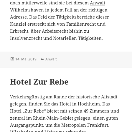
doch mittlerweile sind sie bei diesem
Anwalt
Wilhelmshaven
in jedem Fall an der richtigen
Adresse. Das Feld der Tätigkeitsbereiche dieser
Kanzlei erstreckt sich von Familienrecht und
Erbrecht, über Arbeitsrecht bishin zu
Insolvenzrecht und Notariellen Tätigkeiten.
Veröffentlicht
Kategorien
14. Mai 2019
Anwalt
am
Hotel Zur Rebe
Verkehrsgünstig am Rande der historische Altstadt
gelegen, finden Sie das
Hotel in Hochheim
. Das
Hotel „Zur Rebe“ bietet mit seinen 49 Zimmern und
zentral im Rhein-Main-Gebiet gelegen, einen guten
Ausgangspunkt, um die Metropolen Frankfurt,
Wiesbaden und Mainz zu erkunden.